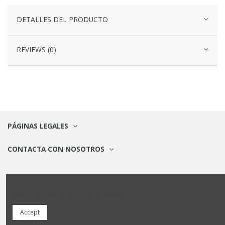
DETALLES DEL PRODUCTO
REVIEWS (0)
PÁGINAS LEGALES
CONTACTA CON NOSOTROS
© Todos los derechos reservados |
Aviso Legal
|
Políticas de cookies
Esta web utiliza cookies para mejorar tu experiencia. Consulta la
|
Políticas de privacidad
política de cookies en el pie de página.
Esta tienda es solo para profesionales. Para pedidos personales,
Accept
visita
littledetails.es