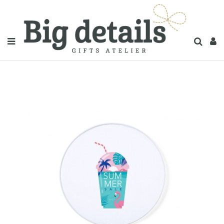
Inicio
Pai Pai especial fotos