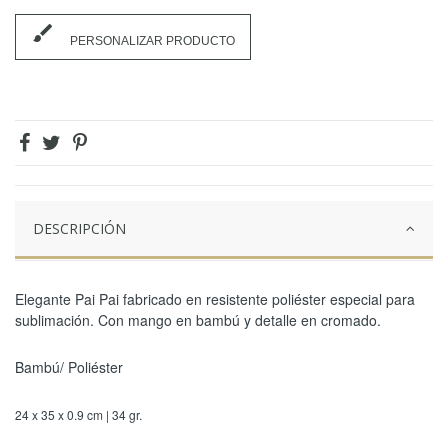
brush
PERSONALIZAR PRODUCTO
DESCRIPCIÓN
Elegante Pai Pai fabricado en resistente poliéster especial para
sublimación. Con mango en bambú y detalle en cromado.
Bambú/ Poliéster
24 x 35 x 0.9 cm | 34 gr.