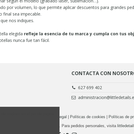
riar según el modelo (grabado láser, sublimación…).
ado por volumen, lo que permite aplicar descuentos para grandes ped
 final sea impecable.
 que nos indiques.
ella elegida
refleje la esencia de tu marca y cumpla con tus o
ellas nunca fue tan fácil.
CONTACTA CON NOSOTR
627 699 402
administracion@littledetails.
a de cookies en el pie de página.
los derechos reservados |
Aviso Legal
|
Políticas de cookies
|
Políticas de p
 tienda es solo para profesionales. Para pedidos personales, visita
littledetai