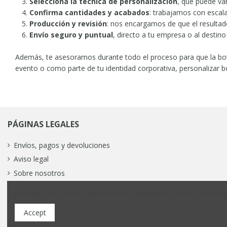
Selecciona la técnica de personalización
, que puede va
Confirma cantidades y acabados
: trabajamos con escal
Producción y revisión
: nos encargamos de que el resultado
Envío seguro y puntual
, directo a tu empresa o al destino
Además, te asesoramos durante todo el proceso para que la bot
evento o como parte de tu identidad corporativa, personalizar bot
PÁGINAS LEGALES
Envíos, pagos y devoluciones
Aviso legal
Sobre nosotros
Esta web utiliza cookies para mejorar tu experiencia. Consulta la polític
© Todos 
Accept
Esta