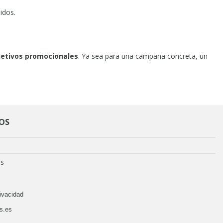
idos.
bjetivos promocionales
. Ya sea para una campaña concreta, un
OS
es
rivacidad
ls.es